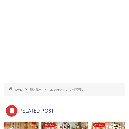
HOME
暦と風水
2025年の吉方位と開運法
RELATED POST
風水
暦と風水
暦と風水